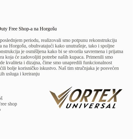
Duty Free Shop-a na Horgošu
 poslednjem periodu, realizovali smo potpunu rekonstrukciju
 na Horgošu, obuhvatajući kako unutrašnje, tako i spoljne
strukcija je osmišljena kako bi se stvorila savremena i prijatna
a koja će zadovoljiti potrebe naših kupaca. Primenili smo
de kvaliteta i dizajna, čime smo unapredili funkcionalnost
ili bolje korisničko iskustvo. Naš tim stručnjaka je posvećen
ih usluga i kreiranju
oš
Free shop
o