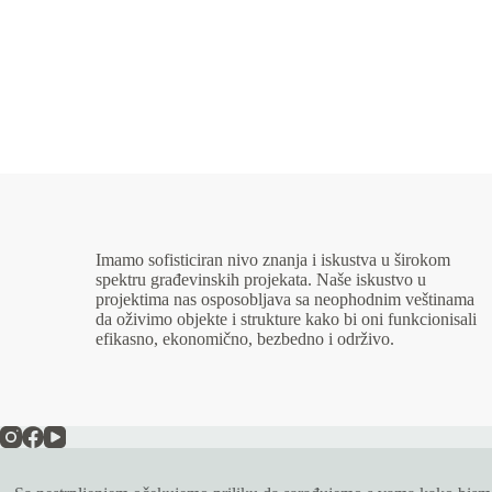
Imamo sofisticiran nivo znanja i iskustva u širokom
spektru građevinskih projekata. Naše iskustvo u
projektima nas osposobljava sa neophodnim veštinama
da oživimo objekte i strukture kako bi oni funkcionisali
efikasno, ekonomično, bezbedno i održivo.