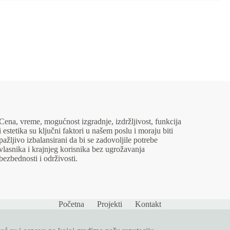
Cena, vreme, mogućnost izgradnje, izdržljivost, funkcija
i estetika su ključni faktori u našem poslu i moraju biti
pažljivo izbalansirani da bi se zadovoljile potrebe
vlasnika i krajnjeg korisnika bez ugrožavanja
bezbednosti i održivosti.
Početna
Projekti
Kontakt