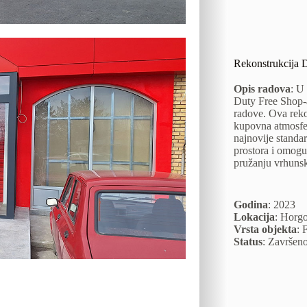
Rekonstrukcija 
Opis radova
: U
Duty Free Shop-a
radove. Ova rekon
kupovna atmosfer
najnovije standar
prostora i omoguć
pružanju vrhunsk
Godina
: 2023
Lokacija
: Horg
Vrsta objekta
: 
Status
: Završen