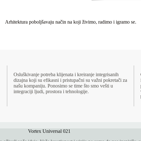
Arhitektura poboljšavaju način na koji živimo, radimo i igramo se.
Osluškivanje potreba klijenata i kreiranje integrisanih
dizajna koji su efikasni i pristupačni su važni pokretači za
našu kompaniju. Ponosimo se time što smo vešti u
integraciji ljudi, prostora i tehnologije.
Vortex Universal 021