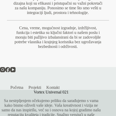
dizajna koji su efikasni i pristupačni su važni pokretači
za našu kompaniju. Ponosimo se time što smo vešti u
integraciji ljudi, prostora i tehnologije.
Cena, vreme, mogućnost izgradnje, izdržljivost,
funkcija i estetika su ključni faktori u našem poslu i
moraju biti pažljivo izbalansirani da bi se zadovoljile
potrebe vlasnika i krajnjeg korisnika bez ugrožavanja
bezbednosti i održivosti.
Početna
Projekti
Kontakt
Vortex Universal 021
Sa nestrpljenjem očekujemo priliku da sarađujemo s vama
kako bismo oživeli vaše ideje. Vaša kreativnost i vizija ne
samo da nas inspirišu, već su i osnova na kojoj gradimo našu
reputaciju kvaliteta i tradicije. Snažno verujući u naše