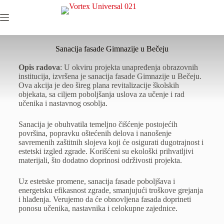
Sanacija fasade Gimnazije u Bečeju
Opis radova
: U okviru projekta unapređenja obrazovnih
institucija, izvršena je sanacija fasade Gimnazije u Bečeju.
Ova akcija je deo šireg plana revitalizacije školskih
objekata, sa ciljem poboljšanja uslova za učenje i rad
učenika i nastavnog osoblja.
Sanacija je obuhvatila temeljno čišćenje postojećih
površina, popravku oštećenih delova i nanošenje
savremenih zaštitnih slojeva koji će osigurati dugotrajnost i
estetski izgled zgrade. Korišćeni su ekološki prihvatljivi
materijali, što dodatno doprinosi održivosti projekta.
Uz estetske promene, sanacija fasade poboljšava i
energetsku efikasnost zgrade, smanjujući troškove grejanja
i hlađenja. Verujemo da će obnovljena fasada doprineti
ponosu učenika, nastavnika i celokupne zajednice.