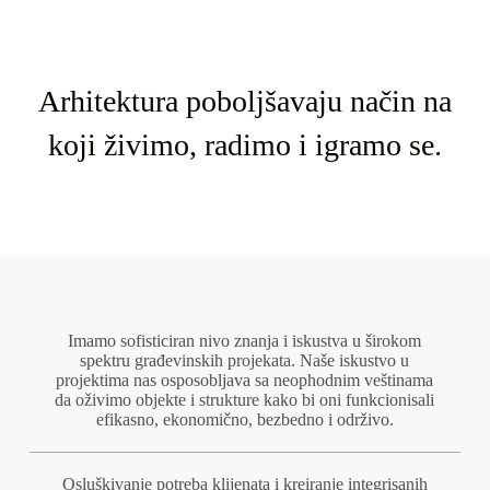
Arhitektura poboljšavaju način na
koji živimo, radimo i igramo se.
Imamo sofisticiran nivo znanja i iskustva u širokom
spektru građevinskih projekata. Naše iskustvo u
projektima nas osposobljava sa neophodnim veštinama
da oživimo objekte i strukture kako bi oni funkcionisali
efikasno, ekonomično, bezbedno i održivo.
Osluškivanje potreba klijenata i kreiranje integrisanih